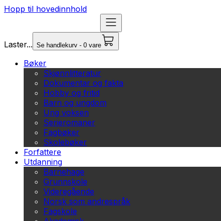
Hopp til hovedinnhold
Laster...
Se handlekurv - 0 vare
Bøker
Skjønnlitteratur
Dokumentar og fakta
Hobby og fritid
Barn og ungdom
Ung voksen
Serieromaner
Fagbøker
Skolebøker
Forfattere
Utdanning
Barnehage
Grunnskole
Videregående
Norsk som andrespråk
Fagskole