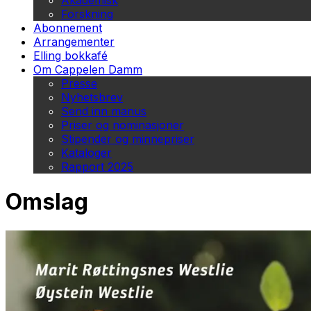
Akademisk
Forskning
Abonnement
Arrangementer
Elling bokkafé
Om Cappelen Damm
Presse
Nyhetsbrev
Send inn manus
Priser og nominasjoner
Stipender og minnepriser
Kataloger
Rapport 2025
Omslag