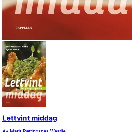
Lettvint middag
Av Marit Røttingsnes Westlie