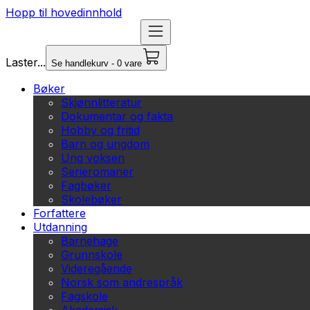
Hopp til hovedinnhold
Laster...
Se handlekurv - 0 vare
Bøker
Skjønnlitteratur
Dokumentar og fakta
Hobby og fritid
Barn og ungdom
Ung voksen
Serieromaner
Fagbøker
Skolebøker
Forfattere
Utdanning
Barnehage
Grunnskole
Videregående
Norsk som andrespråk
Fagskole