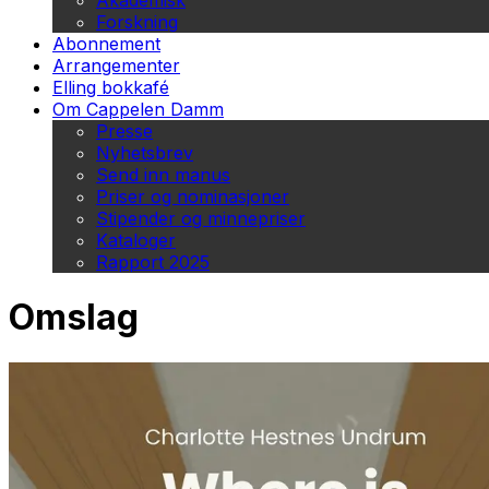
Akademisk
Forskning
Abonnement
Arrangementer
Elling bokkafé
Om Cappelen Damm
Presse
Nyhetsbrev
Send inn manus
Priser og nominasjoner
Stipender og minnepriser
Kataloger
Rapport 2025
Omslag