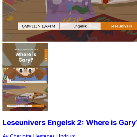
Leseunivers Engelsk 2: Where is Gary
Av Charlotte Hestenes Undrum