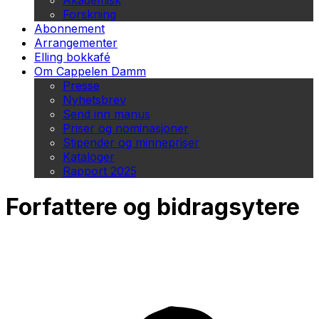
Akademisk
Forskning
Abonnement
Arrangementer
Elling bokkafé
Om Cappelen Damm
Presse
Nyhetsbrev
Send inn manus
Priser og nominasjoner
Stipender og minnepriser
Kataloger
Rapport 2025
Forfattere og bidragsytere