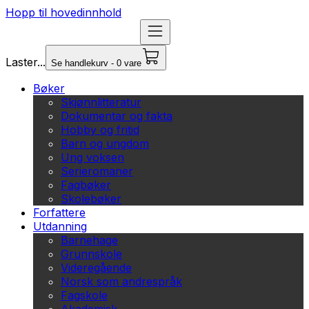
Hopp til hovedinnhold
Laster...
Se handlekurv - 0 vare
Bøker
Skjønnlitteratur
Dokumentar og fakta
Hobby og fritid
Barn og ungdom
Ung voksen
Serieromaner
Fagbøker
Skolebøker
Forfattere
Utdanning
Barnehage
Grunnskole
Videregående
Norsk som andrespråk
Fagskole