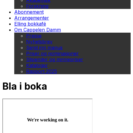
Akademisk
Forskning
Abonnement
Arrangementer
Elling bokkafé
Om Cappelen Damm
Presse
Nyhetsbrev
Send inn manus
Priser og nominasjoner
Stipender og minnepriser
Kataloger
Rapport 2025
Bla i boka