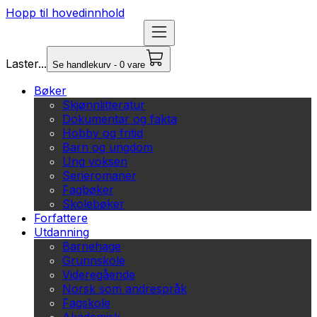
Hopp til hovedinnhold
Laster...
Se handlekurv - 0 vare
Bøker
Skjønnlitteratur
Dokumentar og fakta
Hobby og fritid
Barn og ungdom
Ung voksen
Serieromaner
Fagbøker
Skolebøker
Forfattere
Utdanning
Barnehage
Grunnskole
Videregående
Norsk som andrespråk
Fagskole