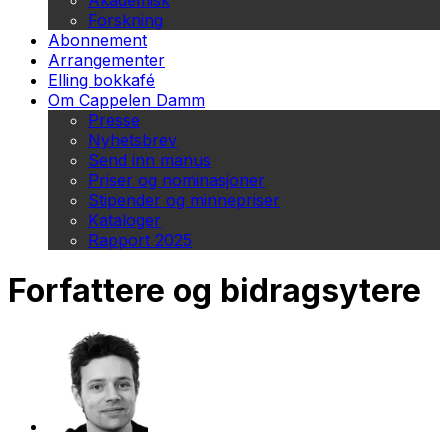
Akademisk
Forskning
Abonnement
Arrangementer
Elling bokkafé
Om Cappelen Damm
Presse
Nyhetsbrev
Send inn manus
Priser og nominasjoner
Stipender og minnepriser
Kataloger
Rapport 2025
Forfattere og bidragsytere