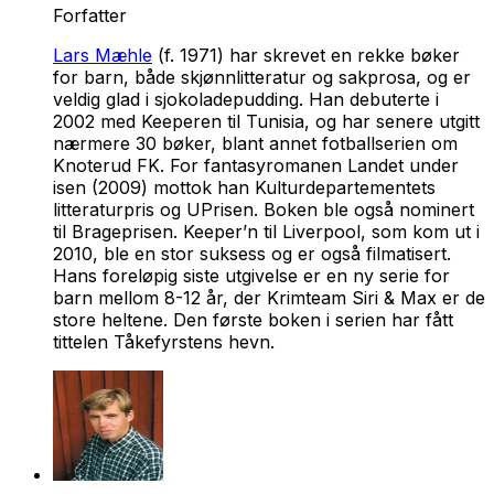
Forfatter
Lars Mæhle
(f. 1971) har skrevet en rekke bøker
for barn, både skjønnlitteratur og sakprosa, og er
veldig glad i sjokoladepudding. Han debuterte i
2002 med
Keeperen til Tunisia
, og har senere utgitt
nærmere 30 bøker, blant annet fotballserien om
Knoterud FK. For fantasyromanen
Landet under
isen
(2009) mottok han Kulturdepartementets
litteraturpris og UPrisen. Boken ble også nominert
til Brageprisen.
Keeper’n til Liverpool
, som kom ut i
2010, ble en stor suksess og er også filmatisert.
Hans foreløpig siste utgivelse er en ny serie for
barn mellom 8-12 år, der Krimteam Siri & Max er de
store heltene. Den første boken i serien har fått
tittelen
Tåkefyrstens hevn
.