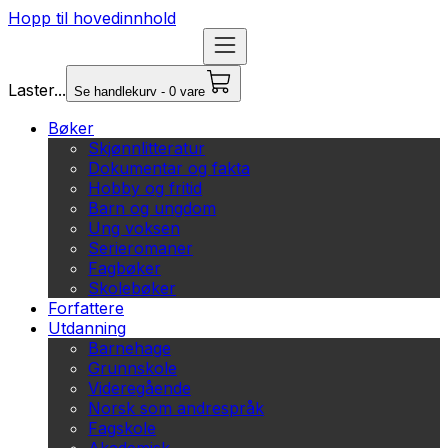
Hopp til hovedinnhold
Laster...
Se handlekurv - 0 vare
Bøker
Skjønnlitteratur
Dokumentar og fakta
Hobby og fritid
Barn og ungdom
Ung voksen
Serieromaner
Fagbøker
Skolebøker
Forfattere
Utdanning
Barnehage
Grunnskole
Videregående
Norsk som andrespråk
Fagskole