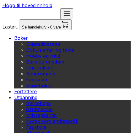
Hopp til hovedinnhold
Laster...
Se handlekurv - 0 vare
Bøker
Skjønnlitteratur
Dokumentar og fakta
Hobby og fritid
Barn og ungdom
Ung voksen
Serieromaner
Fagbøker
Skolebøker
Forfattere
Utdanning
Barnehage
Grunnskole
Videregående
Norsk som andrespråk
Fagskole