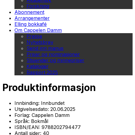
Akademisk
Forskning
Abonnement
Arrangementer
Elling bokkafé
Om Cappelen Damm
Presse
Nyhetsbrev
Send inn manus
Priser og nominasjoner
Stipender og minnepriser
Kataloger
Rapport 2025
Produktinformasjon
Innbinding:
Innbundet
Utgivelsesdato:
20.06.2025
Forlag:
Cappelen Damm
Språk:
Bokmål
ISBN/EAN:
9788202794477
Antall sider:
40