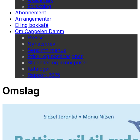
Akademisk
Forskning
Abonnement
Arrangementer
Elling bokkafé
Om Cappelen Damm
Presse
Nyhetsbrev
Send inn manus
Priser og nominasjoner
Stipender og minnepriser
Kataloger
Rapport 2025
Omslag