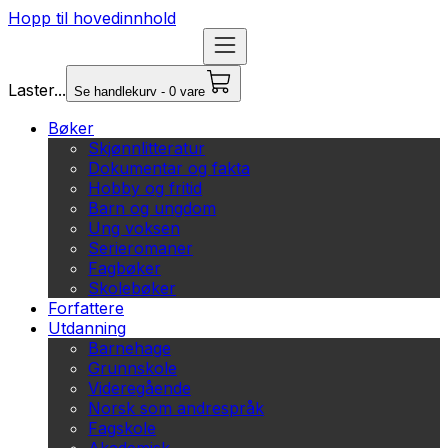
Hopp til hovedinnhold
Laster...
Se handlekurv - 0 vare
Bøker
Skjønnlitteratur
Dokumentar og fakta
Hobby og fritid
Barn og ungdom
Ung voksen
Serieromaner
Fagbøker
Skolebøker
Forfattere
Utdanning
Barnehage
Grunnskole
Videregående
Norsk som andrespråk
Fagskole