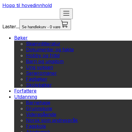
Hopp til hovedinnhold
Laster...
Se handlekurv - 0 vare
Bøker
Skjønnlitteratur
Dokumentar og fakta
Hobby og fritid
Barn og ungdom
Ung voksen
Serieromaner
Fagbøker
Skolebøker
Forfattere
Utdanning
Barnehage
Grunnskole
Videregående
Norsk som andrespråk
Fagskole