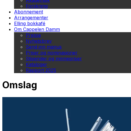
Akademisk
Forskning
Abonnement
Arrangementer
Elling bokkafé
Om Cappelen Damm
Presse
Nyhetsbrev
Send inn manus
Priser og nominasjoner
Stipender og minnepriser
Kataloger
Rapport 2025
Omslag