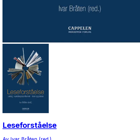
Leseforståelse
Av Ivar Bråten (red.)