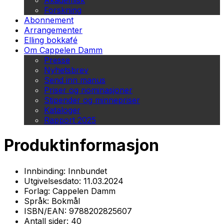
Akademisk
Forskning
Abonnement
Arrangementer
Elling bokkafé
Om Cappelen Damm
Presse
Nyhetsbrev
Send inn manus
Priser og nominasjoner
Stipender og minnepriser
Kataloger
Rapport 2025
Produktinformasjon
Innbinding:
Innbundet
Utgivelsesdato:
11.03.2024
Forlag:
Cappelen Damm
Språk:
Bokmål
ISBN/EAN:
9788202825607
Antall sider:
40