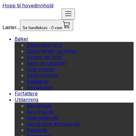
Hopp til hovedinnhold
Laster...
Se handlekurv - 0 vare
Bøker
Skjønnlitteratur
Dokumentar og fakta
Hobby og fritid
Barn og ungdom
Ung voksen
Serieromaner
Fagbøker
Skolebøker
Forfattere
Utdanning
Barnehage
Grunnskole
Videregående
Norsk som andrespråk
Fagskole