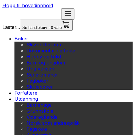
Hopp til hovedinnhold
Laster...
Se handlekurv - 0 vare
Bøker
Skjønnlitteratur
Dokumentar og fakta
Hobby og fritid
Barn og ungdom
Ung voksen
Serieromaner
Fagbøker
Skolebøker
Forfattere
Utdanning
Barnehage
Grunnskole
Videregående
Norsk som andrespråk
Fagskole