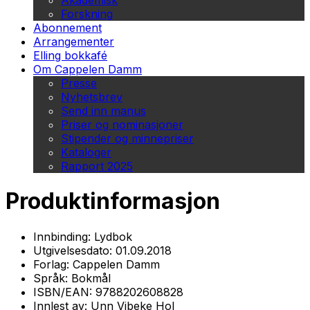
Akademisk
Forskning
Abonnement
Arrangementer
Elling bokkafé
Om Cappelen Damm
Presse
Nyhetsbrev
Send inn manus
Priser og nominasjoner
Stipender og minnepriser
Kataloger
Rapport 2025
Produktinformasjon
Innbinding:
Lydbok
Utgivelsesdato:
01.09.2018
Forlag:
Cappelen Damm
Språk:
Bokmål
ISBN/EAN:
9788202608828
Innlest av:
Unn Vibeke Hol