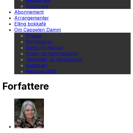
Akademisk
Forskning
Abonnement
Arrangementer
Elling bokkafé
Om Cappelen Damm
Presse
Nyhetsbrev
Send inn manus
Priser og nominasjoner
Stipender og minnepriser
Kataloger
Rapport 2025
Forfattere