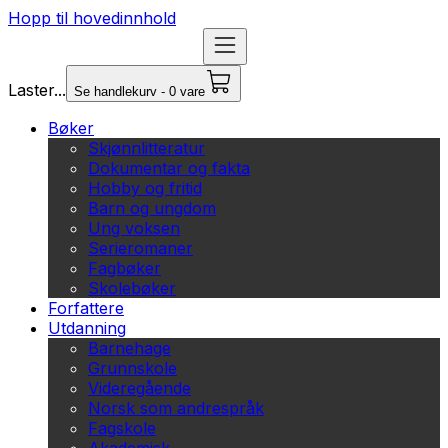
Hopp til hovedinnhold
Laster...
Se handlekurv - 0 vare
Bøker
Skjønnlitteratur
Dokumentar og fakta
Hobby og fritid
Barn og ungdom
Ung voksen
Serieromaner
Fagbøker
Skolebøker
Forfattere
Utdanning
Barnehage
Grunnskole
Videregående
Norsk som andrespråk
Fagskole