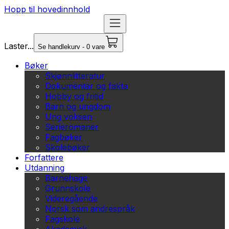
Hopp til hovedinnhold
Laster...
Se handlekurv - 0 vare
Bøker
Skjønnlitteratur
Dokumentar og fakta
Hobby og fritid
Barn og ungdom
Ung voksen
Serieromaner
Fagbøker
Skolebøker
Forfattere
Utdanning
Barnehage
Grunnskole
Videregående
Norsk som andrespråk
Fagskole