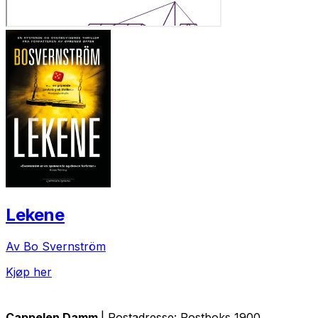
Lekene
Av Bo Svernström
Kjøp her
Cappelen Damm
| Postadresse: Postboks 1900