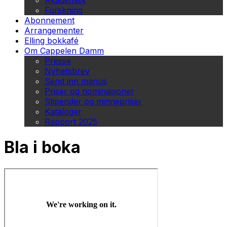
Akademisk
Forskning
Abonnement
Arrangementer
Elling bokkafé
Om Cappelen Damm
Presse
Nyhetsbrev
Send inn manus
Priser og nominasjoner
Stipender og minnepriser
Kataloger
Rapport 2025
Bla i boka