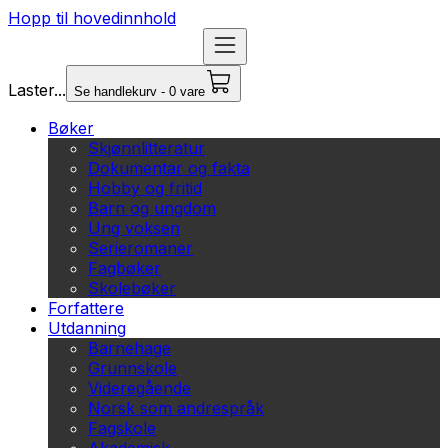
Hopp til hovedinnhold
Laster...
Se handlekurv - 0 vare
Bøker
Skjønnlitteratur
Dokumentar og fakta
Hobby og fritid
Barn og ungdom
Ung voksen
Serieromaner
Fagbøker
Skolebøker
Forfattere
Utdanning
Barnehage
Grunnskole
Videregående
Norsk som andrespråk
Fagskole