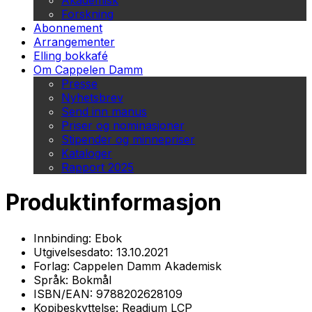
Akademisk
Forskning
Abonnement
Arrangementer
Elling bokkafé
Om Cappelen Damm
Presse
Nyhetsbrev
Send inn manus
Priser og nominasjoner
Stipender og minnepriser
Kataloger
Rapport 2025
Produktinformasjon
Innbinding:
Ebok
Utgivelsesdato:
13.10.2021
Forlag:
Cappelen Damm Akademisk
Språk:
Bokmål
ISBN/EAN:
9788202628109
Kopibeskyttelse:
Readium LCP