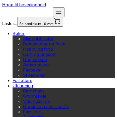
Hopp til hovedinnhold
Laster...
Se handlekurv - 0 vare
Bøker
Skjønnlitteratur
Dokumentar og fakta
Hobby og fritid
Barn og ungdom
Ung voksen
Serieromaner
Fagbøker
Skolebøker
Forfattere
Utdanning
Barnehage
Grunnskole
Videregående
Norsk som andrespråk
Fagskole