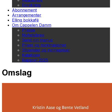
Akademisk
Forskning
Abonnement
Arrangementer
Elling bokkafé
Om Cappelen Damm
Presse
Nyhetsbrev
Send inn manus
Priser og nominasjoner
Stipender og minnepriser
Kataloger
Rapport 2025
Omslag