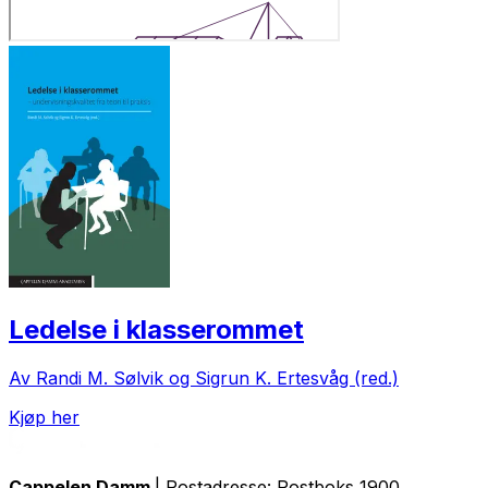
Ledelse i klasserommet
Av Randi M. Sølvik og Sigrun K. Ertesvåg (red.)
Kjøp her
Cappelen Damm
| Postadresse: Postboks 1900