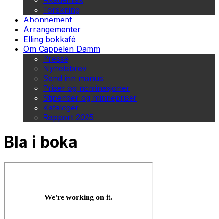
Akademisk
Forskning
Abonnement
Arrangementer
Elling bokkafé
Om Cappelen Damm
Presse
Nyhetsbrev
Send inn manus
Priser og nominasjoner
Stipender og minnepriser
Kataloger
Rapport 2025
Bla i boka