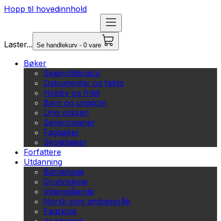
Hopp til hovedinnhold
Laster...
Se handlekurv - 0 vare
Bøker
Skjønnlitteratur
Dokumentar og fakta
Hobby og fritid
Barn og ungdom
Ung voksen
Serieromaner
Fagbøker
Skolebøker
Forfattere
Utdanning
Barnehage
Grunnskole
Videregående
Norsk som andrespråk
Fagskole