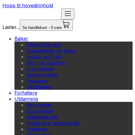
Hopp til hovedinnhold
Laster...
Se handlekurv - 0 vare
Bøker
Skjønnlitteratur
Dokumentar og fakta
Hobby og fritid
Barn og ungdom
Ung voksen
Serieromaner
Fagbøker
Skolebøker
Forfattere
Utdanning
Barnehage
Grunnskole
Videregående
Norsk som andrespråk
Fagskole