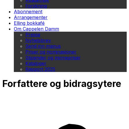
Akademisk
Forskning
Abonnement
Arrangementer
Elling bokkafé
Om Cappelen Damm
Presse
Nyhetsbrev
Send inn manus
Priser og nominasjoner
Stipender og minnepriser
Kataloger
Rapport 2025
Forfattere og bidragsytere