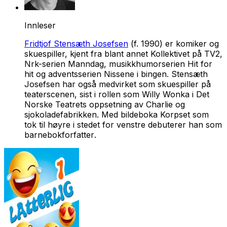
Innleser
Fridtjof Stensæth Josefsen
(f. 1990) er komiker og
skuespiller, kjent fra blant annet
Kollektivet
på TV2,
Nrk-serien
Manndag
, musikkhumorserien
Hit for
hit
og adventsserien
Nissene i bingen
. Stensæth
Josefsen har også medvirket som skuespiller på
teaterscenen, sist i rollen som Willy Wonka i Det
Norske Teatrets oppsetning av
Charlie og
sjokoladefabrikken
. Med bildeboka
Korpset som
tok til høyre i stedet for venstre
debuterer han som
barnebokforfatter
.