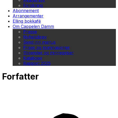
Akademisk
Forskning
Abonnement
Arrangementer
Elling bokkafé
Om Cappelen Damm
Presse
Nyhetsbrev
Send inn manus
Priser og nominasjoner
Stipender og minnepriser
Kataloger
Rapport 2025
Forfatter