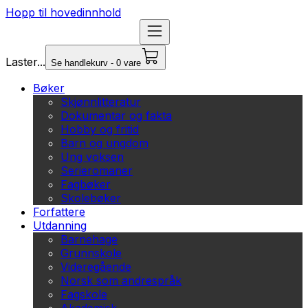
Hopp til hovedinnhold
Laster...
Se handlekurv - 0 vare
Bøker
Skjønnlitteratur
Dokumentar og fakta
Hobby og fritid
Barn og ungdom
Ung voksen
Serieromaner
Fagbøker
Skolebøker
Forfattere
Utdanning
Barnehage
Grunnskole
Videregående
Norsk som andrespråk
Fagskole