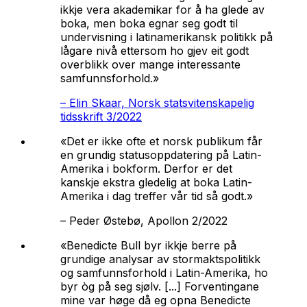
ikkje vera akademikar for å ha glede av
boka, men boka egnar seg godt til
undervisning i latinamerikansk politikk på
lågare nivå ettersom ho gjev eit godt
overblikk over mange interessante
samfunnsforhold.»
–
Elin Skaar, Norsk statsvitenskapelig
tidsskrift 3/2022
«Det er ikke ofte et norsk publikum får
en grundig statusoppdatering på Latin-
Amerika i bokform. Derfor er det
kanskje ekstra gledelig at boka Latin-
Amerika i dag treffer vår tid så godt.»
–
Peder Østebø, Apollon 2/2022
«Benedicte Bull byr ikkje berre på
grundige analysar av stormaktspolitikk
og samfunnsforhold i Latin-Amerika, ho
byr òg på seg sjølv. [...] Forventingane
mine var høge då eg opna Benedicte