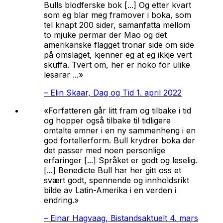
Bulls blodferske bok [...] Og etter kvart
som eg blar meg framover i boka, som
tel knapt 200 sider, samanfatta mellom
to mjuke permar der Mao og det
amerikanske flagget tronar side om side
på omslaget, kjenner eg at eg ikkje vert
skuffa. Tvert om, her er noko for ulike
lesarar ...»
–
Elin Skaar, Dag og Tid 1. april 2022
«Forfatteren går litt fram og tilbake i tid
og hopper også tilbake til tidligere
omtalte emner i en ny sammenheng i en
god fortellerform. Bull krydrer boka der
det passer med noen personlige
erfaringer [...] Språket er godt og leselig.
[...] Benedicte Bull har her gitt oss et
svært godt, spennende og innholdsrikt
bilde av Latin-Amerika i en verden i
endring.»
–
Einar Hagvaag, Bistandsaktuelt 4. mars