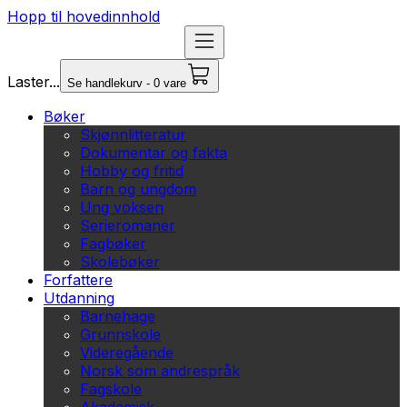
Hopp til hovedinnhold
Laster...
Se handlekurv - 0 vare
Bøker
Skjønnlitteratur
Dokumentar og fakta
Hobby og fritid
Barn og ungdom
Ung voksen
Serieromaner
Fagbøker
Skolebøker
Forfattere
Utdanning
Barnehage
Grunnskole
Videregående
Norsk som andrespråk
Fagskole