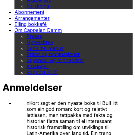
Akademisk
Forskning
Abonnement
Arrangementer
Elling bokkafé
Om Cappelen Damm
Presse
Nyhetsbrev
Send inn manus
Priser og nominasjoner
Stipender og minnepriser
Kataloger
Rapport 2025
Anmeldelser
«Kort sagt er den nyaste boka til Bull litt
som ein god roman: kort og relativt
lettlesen, men tettpakka med fakta og
historiar fletta saman til ei interessant
historisk framstilling om utviklinga til
Latin-Amerika over lang tid. Ein treng