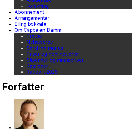
Akademisk
Forskning
Abonnement
Arrangementer
Elling bokkafé
Om Cappelen Damm
Presse
Nyhetsbrev
Send inn manus
Priser og nominasjoner
Stipender og minnepriser
Kataloger
Rapport 2025
Forfatter