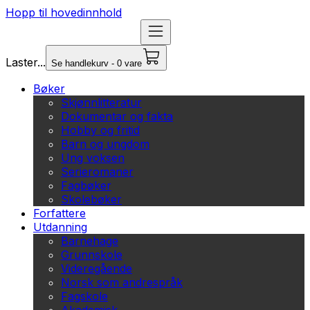
Hopp til hovedinnhold
Laster...
Se handlekurv - 0 vare
Bøker
Skjønnlitteratur
Dokumentar og fakta
Hobby og fritid
Barn og ungdom
Ung voksen
Serieromaner
Fagbøker
Skolebøker
Forfattere
Utdanning
Barnehage
Grunnskole
Videregående
Norsk som andrespråk
Fagskole