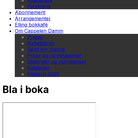
Akademisk
Forskning
Abonnement
Arrangementer
Elling bokkafé
Om Cappelen Damm
Presse
Nyhetsbrev
Send inn manus
Priser og nominasjoner
Stipender og minnepriser
Kataloger
Rapport 2025
Bla i boka