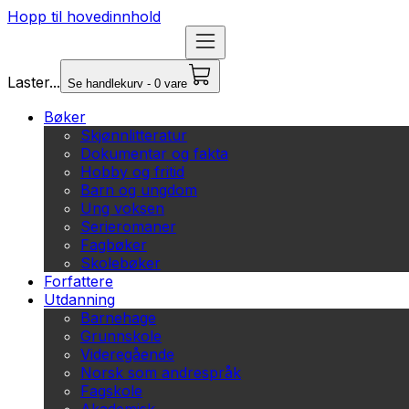
Hopp til hovedinnhold
Laster...
Se handlekurv - 0 vare
Bøker
Skjønnlitteratur
Dokumentar og fakta
Hobby og fritid
Barn og ungdom
Ung voksen
Serieromaner
Fagbøker
Skolebøker
Forfattere
Utdanning
Barnehage
Grunnskole
Videregående
Norsk som andrespråk
Fagskole