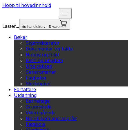
Hopp til hovedinnhold
Laster...
Se handlekurv - 0 vare
Bøker
Skjønnlitteratur
Dokumentar og fakta
Hobby og fritid
Barn og ungdom
Ung voksen
Serieromaner
Fagbøker
Skolebøker
Forfattere
Utdanning
Barnehage
Grunnskole
Videregående
Norsk som andrespråk
Fagskole