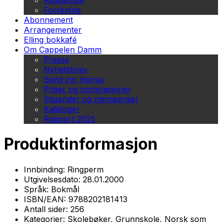
Akademisk
Forskning
Abonnement
Arrangementer
Elling bokkafé
Om Cappelen Damm
Presse
Nyhetsbrev
Send inn manus
Priser og nominasjoner
Stipender og minnepriser
Kataloger
Rapport 2025
Produktinformasjon
Innbinding:
Ringperm
Utgivelsesdato:
28.01.2000
Språk:
Bokmål
ISBN/EAN:
9788202181413
Antall sider:
256
Kategorier:
Skolebøker, Grunnskole, Norsk som