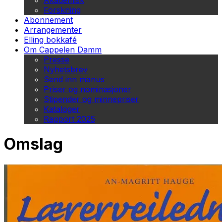
Akademisk
Forskning
Abonnement
Arrangementer
Elling bokkafé
Om Cappelen Damm
Presse
Nyhetsbrev
Send inn manus
Priser og nominasjoner
Stipender og minnepriser
Kataloger
Rapport 2025
Omslag