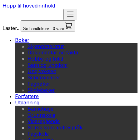
Hopp til hovedinnhold
Laster...
Se handlekurv - 0 vare
Bøker
Skjønnlitteratur
Dokumentar og fakta
Hobby og fritid
Barn og ungdom
Ung voksen
Serieromaner
Fagbøker
Skolebøker
Forfattere
Utdanning
Barnehage
Grunnskole
Videregående
Norsk som andrespråk
Fagskole