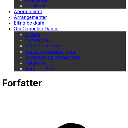
Akademisk
Forskning
Abonnement
Arrangementer
Elling bokkafé
Om Cappelen Damm
Presse
Nyhetsbrev
Send inn manus
Priser og nominasjoner
Stipender og minnepriser
Kataloger
Rapport 2025
Forfatter