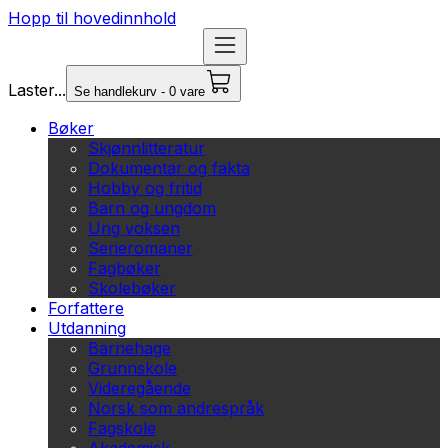
Hopp til hovedinnhold
Laster...
Se handlekurv - 0 vare
Bøker
Skjønnlitteratur
Dokumentar og fakta
Hobby og fritid
Barn og ungdom
Ung voksen
Serieromaner
Fagbøker
Skolebøker
Forfattere
Utdanning
Barnehage
Grunnskole
Videregående
Norsk som andrespråk
Fagskole