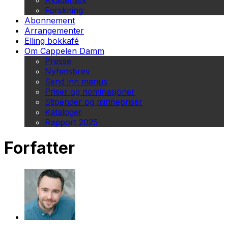
Akademisk
Forskning
Abonnement
Arrangementer
Elling bokkafé
Om Cappelen Damm
Presse
Nyhetsbrev
Send inn manus
Priser og nominasjoner
Stipender og minnepriser
Kataloger
Rapport 2025
Forfatter