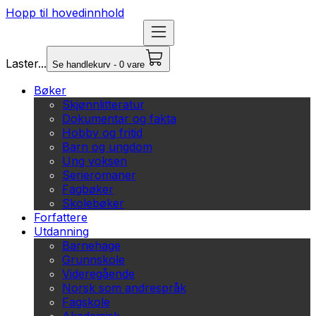
Hopp til hovedinnhold
Laster...
Se handlekurv - 0 vare
Bøker
Skjønnlitteratur
Dokumentar og fakta
Hobby og fritid
Barn og ungdom
Ung voksen
Serieromaner
Fagbøker
Skolebøker
Forfattere
Utdanning
Barnehage
Grunnskole
Videregående
Norsk som andrespråk
Fagskole