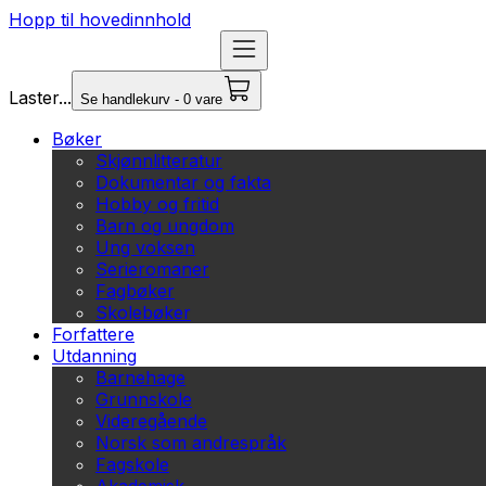
Hopp til hovedinnhold
Laster...
Se handlekurv - 0 vare
Bøker
Skjønnlitteratur
Dokumentar og fakta
Hobby og fritid
Barn og ungdom
Ung voksen
Serieromaner
Fagbøker
Skolebøker
Forfattere
Utdanning
Barnehage
Grunnskole
Videregående
Norsk som andrespråk
Fagskole