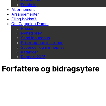
Akademisk
Forskning
Abonnement
Arrangementer
Elling bokkafé
Om Cappelen Damm
Presse
Nyhetsbrev
Send inn manus
Priser og nominasjoner
Stipender og minnepriser
Kataloger
Rapport 2025
Forfattere og bidragsytere