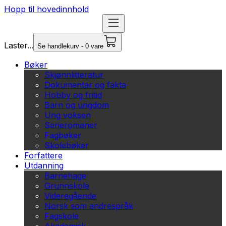
Hopp til hovedinnhold
Laster...
Se handlekurv - 0 vare
Bøker
Skjønnlitteratur
Dokumentar og fakta
Hobby og fritid
Barn og ungdom
Ung voksen
Serieromaner
Fagbøker
Skolebøker
Forfattere
Utdanning
Barnehage
Grunnskole
Videregående
Norsk som andrespråk
Fagskole