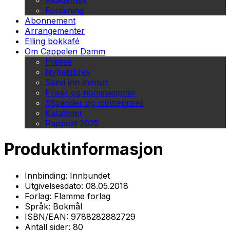
Akademisk
Forskning
Abonnement
Arrangementer
Elling bokkafé
Om Cappelen Damm
Presse
Nyhetsbrev
Send inn manus
Priser og nominasjoner
Stipender og minnepriser
Kataloger
Rapport 2025
Produktinformasjon
Innbinding:
Innbundet
Utgivelsesdato:
08.05.2018
Forlag:
Flamme forlag
Språk:
Bokmål
ISBN/EAN:
9788282882729
Antall sider:
80