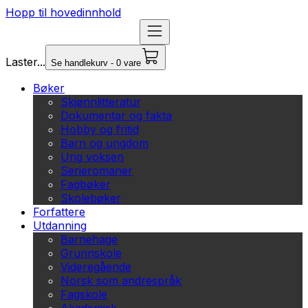
Hopp til hovedinnhold
Laster...
Se handlekurv - 0 vare
Bøker
Skjønnlitteratur
Dokumentar og fakta
Hobby og fritid
Barn og ungdom
Ung voksen
Serieromaner
Fagbøker
Skolebøker
Forfattere
Utdanning
Barnehage
Grunnskole
Videregående
Norsk som andrespråk
Fagskole