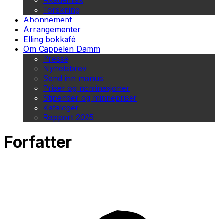
Akademisk
Forskning
Abonnement
Arrangementer
Elling bokkafé
Om Cappelen Damm
Presse
Nyhetsbrev
Send inn manus
Priser og nominasjoner
Stipender og minnepriser
Kataloger
Rapport 2025
Forfatter