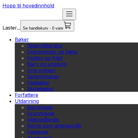
Hopp til hovedinnhold
Laster...
Se handlekurv - 0 vare
Bøker
Skjønnlitteratur
Dokumentar og fakta
Hobby og fritid
Barn og ungdom
Ung voksen
Serieromaner
Fagbøker
Skolebøker
Forfattere
Utdanning
Barnehage
Grunnskole
Videregående
Norsk som andrespråk
Fagskole