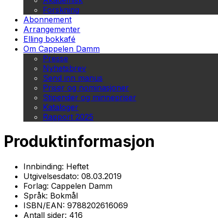
Akademisk
Forskning
Abonnement
Arrangementer
Elling bokkafé
Om Cappelen Damm
Presse
Nyhetsbrev
Send inn manus
Priser og nominasjoner
Stipender og minnepriser
Kataloger
Rapport 2025
Produktinformasjon
Innbinding:
Heftet
Utgivelsesdato:
08.03.2019
Forlag:
Cappelen Damm
Språk:
Bokmål
ISBN/EAN:
9788202616069
Antall sider:
416