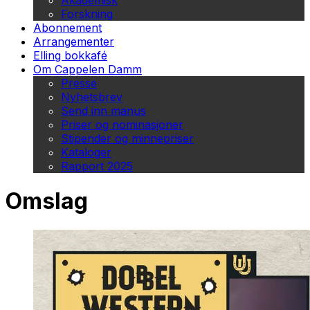
Akademisk
Forskning
Abonnement
Arrangementer
Elling bokkafé
Om Cappelen Damm
Presse
Nyhetsbrev
Send inn manus
Priser og nominasjoner
Stipender og minnepriser
Kataloger
Rapport 2025
Omslag