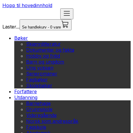
Hopp til hovedinnhold
Laster...
Se handlekurv - 0 vare
Bøker
Skjønnlitteratur
Dokumentar og fakta
Hobby og fritid
Barn og ungdom
Ung voksen
Serieromaner
Fagbøker
Skolebøker
Forfattere
Utdanning
Barnehage
Grunnskole
Videregående
Norsk som andrespråk
Fagskole