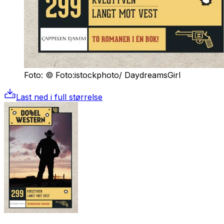
Foto: © Foto:istockphoto/ DaydreamsGirl
Last ned i full størrelse