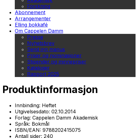
Akademisk
Forskning
Abonnement
Arrangementer
Elling bokkafé
Om Cappelen Damm
Presse
Nyhetsbrev
Send inn manus
Priser og nominasjoner
Stipender og minnepriser
Kataloger
Rapport 2025
Produktinformasjon
Innbinding:
Heftet
Utgivelsesdato:
02.10.2014
Forlag:
Cappelen Damm Akademisk
Språk:
Bokmål
ISBN/EAN:
9788202415075
Antall sider:
240