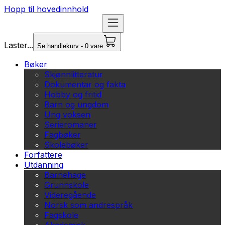
Hopp til hovedinnhold
Laster...
Se handlekurv - 0 vare
Bøker
Skjønnlitteratur
Dokumentar og fakta
Hobby og fritid
Barn og ungdom
Ung voksen
Serieromaner
Fagbøker
Skolebøker
Forfattere
Utdanning
Barnehage
Grunnskole
Videregående
Norsk som andrespråk
Fagskole