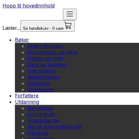
Hopp til hovedinnhold
Laster...
Se handlekurv - 0 vare
Bøker
Skjønnlitteratur
Dokumentar og fakta
Hobby og fritid
Barn og ungdom
Ung voksen
Serieromaner
Fagbøker
Skolebøker
Forfattere
Utdanning
Barnehage
Grunnskole
Videregående
Norsk som andrespråk
Fagskole