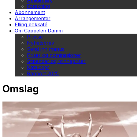
Akademisk
Forskning
Abonnement
Arrangementer
Elling bokkafé
Om Cappelen Damm
Presse
Nyhetsbrev
Send inn manus
Priser og nominasjoner
Stipender og minnepriser
Kataloger
Rapport 2025
Omslag