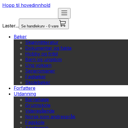
Hopp til hovedinnhold
Laster...
Se handlekurv - 0 vare
Bøker
Skjønnlitteratur
Dokumentar og fakta
Hobby og fritid
Barn og ungdom
Ung voksen
Serieromaner
Fagbøker
Skolebøker
Forfattere
Utdanning
Barnehage
Grunnskole
Videregående
Norsk som andrespråk
Fagskole