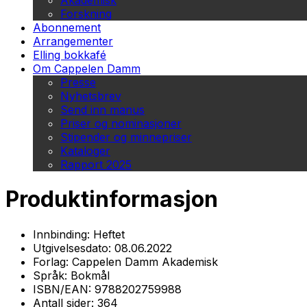
Akademisk
Forskning
Abonnement
Arrangementer
Elling bokkafé
Om Cappelen Damm
Presse
Nyhetsbrev
Send inn manus
Priser og nominasjoner
Stipender og minnepriser
Kataloger
Rapport 2025
Produktinformasjon
Innbinding:
Heftet
Utgivelsesdato:
08.06.2022
Forlag:
Cappelen Damm Akademisk
Språk:
Bokmål
ISBN/EAN:
9788202759988
Antall sider:
364