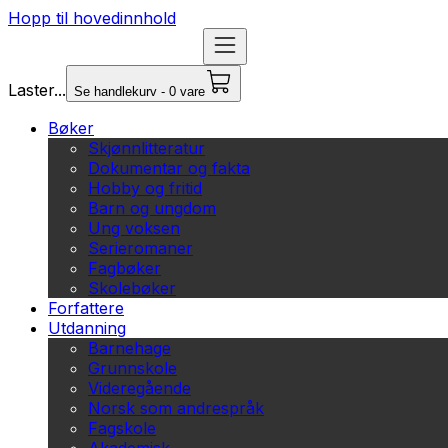
Hopp til hovedinnhold
Laster...
Se handlekurv - 0 vare
Bøker
Skjønnlitteratur
Dokumentar og fakta
Hobby og fritid
Barn og ungdom
Ung voksen
Serieromaner
Fagbøker
Skolebøker
Forfattere
Utdanning
Barnehage
Grunnskole
Videregående
Norsk som andrespråk
Fagskole