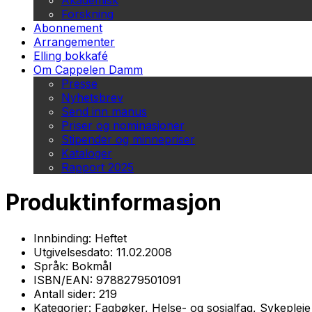
Akademisk
Forskning
Abonnement
Arrangementer
Elling bokkafé
Om Cappelen Damm
Presse
Nyhetsbrev
Send inn manus
Priser og nominasjoner
Stipender og minnepriser
Kataloger
Rapport 2025
Produktinformasjon
Innbinding:
Heftet
Utgivelsesdato:
11.02.2008
Språk:
Bokmål
ISBN/EAN:
9788279501091
Antall sider:
219
Kategorier:
Fagbøker, Helse- og sosialfag, Sykepleie