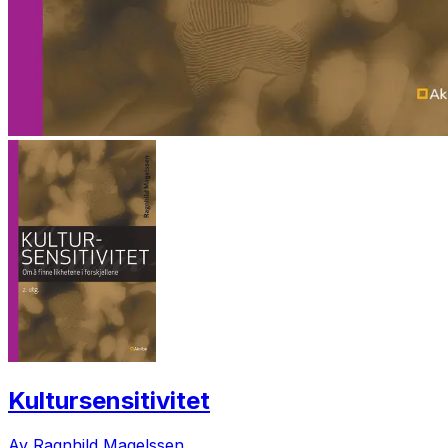
Kultursensitivitet
Av Ragnhild Magelssen