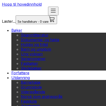
Hopp til hovedinnhold
Laster...
Se handlekurv - 0 vare
Bøker
Skjønnlitteratur
Dokumentar og fakta
Hobby og fritid
Barn og ungdom
Ung voksen
Serieromaner
Fagbøker
Skolebøker
Forfattere
Utdanning
Barnehage
Grunnskole
Videregående
Norsk som andrespråk
Fagskole