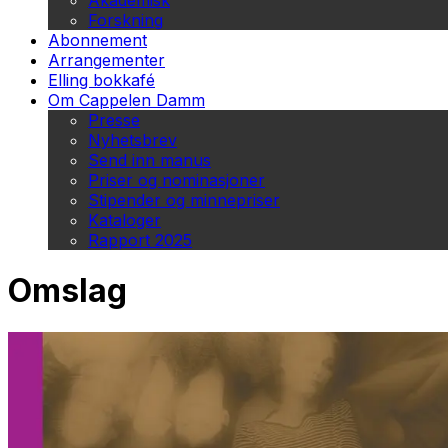
Akademisk
Forskning
Abonnement
Arrangementer
Elling bokkafé
Om Cappelen Damm
Presse
Nyhetsbrev
Send inn manus
Priser og nominasjoner
Stipender og minnepriser
Kataloger
Rapport 2025
Omslag