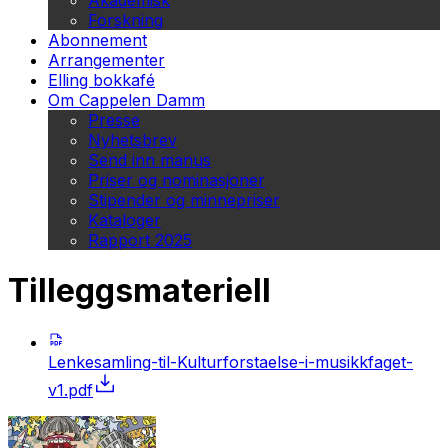
Akademisk
Forskning
Abonnement
Arrangementer
Elling bokkafé
Om Cappelen Damm
Presse
Nyhetsbrev
Send inn manus
Priser og nominasjoner
Stipender og minnepriser
Kataloger
Rapport 2025
Tilleggsmateriell
Lenkesamling-til-Kulturforstaelse-i-musikkfaget-
v1.pdf