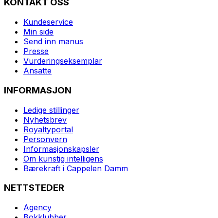
KONTAKT OSS
Kundeservice
Min side
Send inn manus
Presse
Vurderingseksemplar
Ansatte
INFORMASJON
Ledige stillinger
Nyhetsbrev
Royaltyportal
Personvern
Informasjonskapsler
Om kunstig intelligens
Bærekraft i Cappelen Damm
NETTSTEDER
Agency
Bokklubber