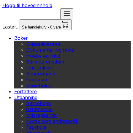
Hopp til hovedinnhold
Laster...
Se handlekurv - 0 vare
Bøker
Skjønnlitteratur
Dokumentar og fakta
Hobby og fritid
Barn og ungdom
Ung voksen
Serieromaner
Fagbøker
Skolebøker
Forfattere
Utdanning
Barnehage
Grunnskole
Videregående
Norsk som andrespråk
Fagskole