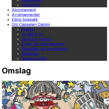
Akademisk
Forskning
Abonnement
Arrangementer
Elling bokkafé
Om Cappelen Damm
Presse
Nyhetsbrev
Send inn manus
Priser og nominasjoner
Stipender og minnepriser
Kataloger
Rapport 2025
Omslag