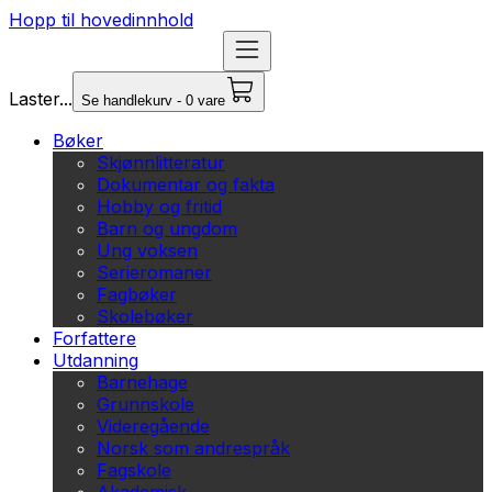
Hopp til hovedinnhold
Laster...
Se handlekurv - 0 vare
Bøker
Skjønnlitteratur
Dokumentar og fakta
Hobby og fritid
Barn og ungdom
Ung voksen
Serieromaner
Fagbøker
Skolebøker
Forfattere
Utdanning
Barnehage
Grunnskole
Videregående
Norsk som andrespråk
Fagskole