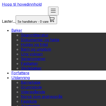
Hopp til hovedinnhold
Laster...
Se handlekurv - 0 vare
Bøker
Skjønnlitteratur
Dokumentar og fakta
Hobby og fritid
Barn og ungdom
Ung voksen
Serieromaner
Fagbøker
Skolebøker
Forfattere
Utdanning
Barnehage
Grunnskole
Videregående
Norsk som andrespråk
Fagskole