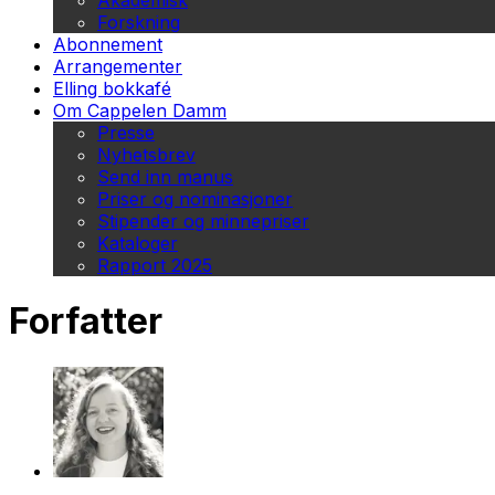
Akademisk
Forskning
Abonnement
Arrangementer
Elling bokkafé
Om Cappelen Damm
Presse
Nyhetsbrev
Send inn manus
Priser og nominasjoner
Stipender og minnepriser
Kataloger
Rapport 2025
Forfatter