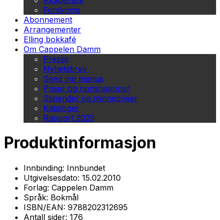
Akademisk
Forskning
Abonnement
Arrangementer
Elling bokkafé
Om Cappelen Damm
Presse
Nyhetsbrev
Send inn manus
Priser og nominasjoner
Stipender og minnepriser
Kataloger
Rapport 2025
Produktinformasjon
Innbinding:
Innbundet
Utgivelsesdato:
15.02.2010
Forlag:
Cappelen Damm
Språk:
Bokmål
ISBN/EAN:
9788202312695
Antall sider:
176