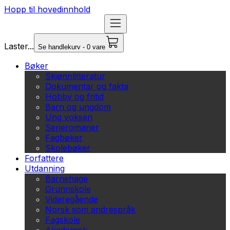
Hopp til hovedinnhold
Laster...
Se handlekurv - 0 vare
Bøker
Skjønnlitteratur
Dokumentar og fakta
Hobby og fritid
Barn og ungdom
Ung voksen
Serieromaner
Fagbøker
Skolebøker
Forfattere
Utdanning
Barnehage
Grunnskole
Videregående
Norsk som andrespråk
Fagskole