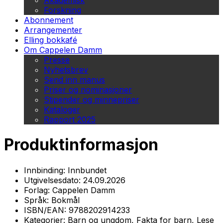
Akademisk
Forskning
Abonnement
Arrangementer
Elling bokkafé
Om Cappelen Damm
Presse
Nyhetsbrev
Send inn manus
Priser og nominasjoner
Stipender og minnepriser
Kataloger
Rapport 2025
Produktinformasjon
Innbinding:
Innbundet
Utgivelsesdato:
24.09.2026
Forlag:
Cappelen Damm
Språk:
Bokmål
ISBN/EAN:
9788202914233
Kategorier:
Barn og ungdom, Fakta for barn, Lese