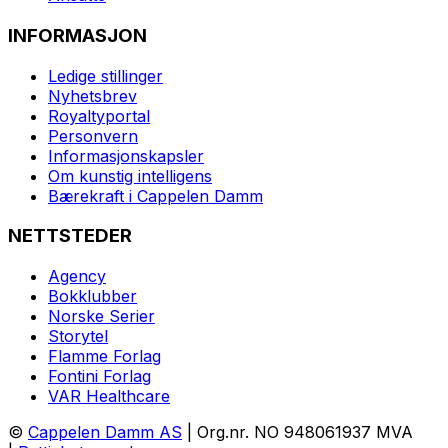
INFORMASJON
Ledige stillinger
Nyhetsbrev
Royaltyportal
Personvern
Informasjonskapsler
Om kunstig intelligens
Bærekraft i Cappelen Damm
NETTSTEDER
Agency
Bokklubber
Norske Serier
Storytel
Flamme Forlag
Fontini Forlag
VAR Healthcare
©
Cappelen Damm AS
| Org.nr. NO 948061937 MVA