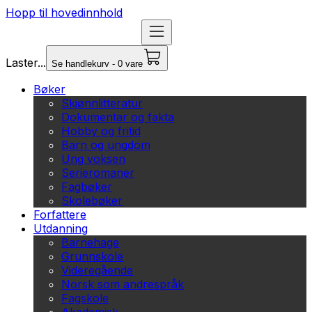
Hopp til hovedinnhold
Laster...
Se handlekurv - 0 vare
Bøker
Skjønnlitteratur
Dokumentar og fakta
Hobby og fritid
Barn og ungdom
Ung voksen
Serieromaner
Fagbøker
Skolebøker
Forfattere
Utdanning
Barnehage
Grunnskole
Videregående
Norsk som andrespråk
Fagskole