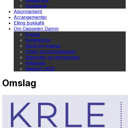
Akademisk
Forskning
Abonnement
Arrangementer
Elling bokkafé
Om Cappelen Damm
Presse
Nyhetsbrev
Send inn manus
Priser og nominasjoner
Stipender og minnepriser
Kataloger
Rapport 2025
Omslag