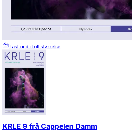
Last ned i full størrelse
KRLE 9 frå Cappelen Damm