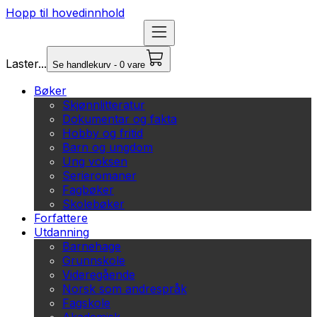
Hopp til hovedinnhold
Laster...
Se handlekurv - 0 vare
Bøker
Skjønnlitteratur
Dokumentar og fakta
Hobby og fritid
Barn og ungdom
Ung voksen
Serieromaner
Fagbøker
Skolebøker
Forfattere
Utdanning
Barnehage
Grunnskole
Videregående
Norsk som andrespråk
Fagskole