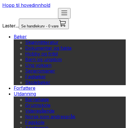
Hopp til hovedinnhold
Laster...
Se handlekurv - 0 vare
Bøker
Skjønnlitteratur
Dokumentar og fakta
Hobby og fritid
Barn og ungdom
Ung voksen
Serieromaner
Fagbøker
Skolebøker
Forfattere
Utdanning
Barnehage
Grunnskole
Videregående
Norsk som andrespråk
Fagskole