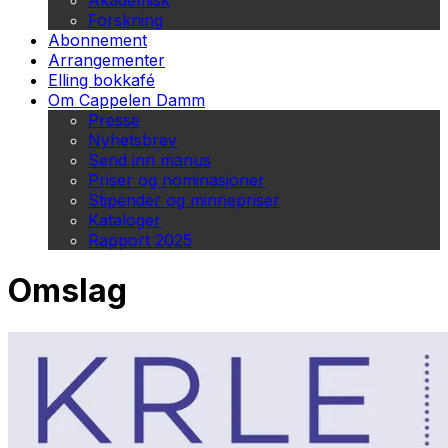
Akademisk
Forskning
Abonnement
Arrangementer
Elling bokkafé
Om Cappelen Damm
Presse
Nyhetsbrev
Send inn manus
Priser og nominasjoner
Stipender og minnepriser
Kataloger
Rapport 2025
Omslag