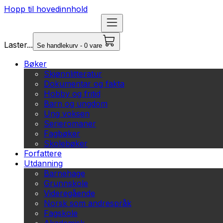
Hopp til hovedinnhold
Laster...
Se handlekurv - 0 vare
Bøker
Skjønnlitteratur
Dokumentar og fakta
Hobby og fritid
Barn og ungdom
Ung voksen
Serieromaner
Fagbøker
Skolebøker
Forfattere
Utdanning
Barnehage
Grunnskole
Videregående
Norsk som andrespråk
Fagskole