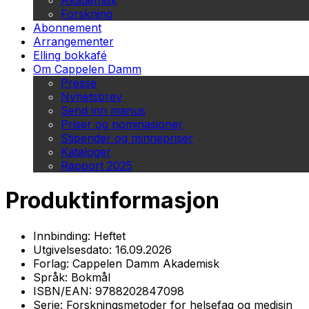
Akademisk
Forskning
Abonnement
Arrangementer
Elling bokkafé
Om Cappelen Damm
Presse
Nyhetsbrev
Send inn manus
Priser og nominasjoner
Stipender og minnepriser
Kataloger
Rapport 2025
Produktinformasjon
Innbinding:
Heftet
Utgivelsesdato:
16.09.2026
Forlag:
Cappelen Damm Akademisk
Språk:
Bokmål
ISBN/EAN:
9788202847098
Serie:
Forskningsmetoder for helsefag og medisin