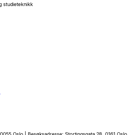
 studieteknikk
r
0055 Oslo | Besøksadresse: Stortingsgata 28, 0161 Oslo