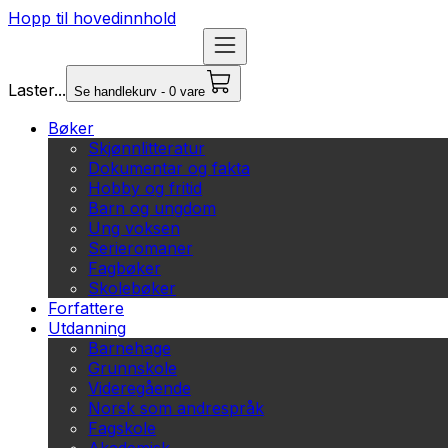
Hopp til hovedinnhold
Laster...
Se handlekurv - 0 vare
Bøker
Skjønnlitteratur
Dokumentar og fakta
Hobby og fritid
Barn og ungdom
Ung voksen
Serieromaner
Fagbøker
Skolebøker
Forfattere
Utdanning
Barnehage
Grunnskole
Videregående
Norsk som andrespråk
Fagskole