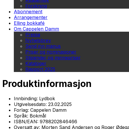
Akademisk
Forskning
Abonnement
Arrangementer
Elling bokkafé
Om Cappelen Damm
Presse
Nyhetsbrev
Send inn manus
Priser og nominasjoner
Stipender og minnepriser
Kataloger
Rapport 2025
Produktinformasjon
Innbinding:
Lydbok
Utgivelsesdato:
23.02.2025
Forlag:
Cappelen Damm
Språk:
Bokmål
ISBN/EAN:
9788202846466
Oversatt av:
Morten Sand Andersen og Roger Ødeg