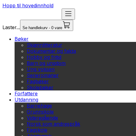
Hopp til hovedinnhold
Laster...
Se handlekurv - 0 vare
Bøker
Skjønnlitteratur
Dokumentar og fakta
Hobby og fritid
Barn og ungdom
Ung voksen
Serieromaner
Fagbøker
Skolebøker
Forfattere
Utdanning
Barnehage
Grunnskole
Videregående
Norsk som andrespråk
Fagskole