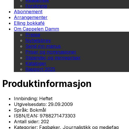
Akademisk
Forskning
Abonnement
Arrangementer
Elling bokkafé
Om Cappelen Damm
Presse
Nyhetsbrev
Send inn manus
Priser og nominasjoner
Stipender og minnepriser
Kataloger
Rapport 2025
Produktinformasjon
Innbinding:
Heftet
Utgivelsesdato:
29.09.2009
Språk:
Bokmål
ISBN/EAN:
9788271473303
Antall sider:
202
Kategorier:
Fagbøker, Journalistikk og mediefag