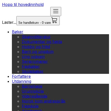
Hopp til hovedinnhold
Laster...
Se handlekurv - 0 vare
Bøker
Skjønnlitteratur
Dokumentar og fakta
Hobby og fritid
Barn og ungdom
Ung voksen
Serieromaner
Fagbøker
Skolebøker
Forfattere
Utdanning
Barnehage
Grunnskole
Videregående
Norsk som andrespråk
Fagskole