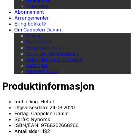
Akademisk
Forskning
Abonnement
Arrangementer
Elling bokkafé
Om Cappelen Damm
Presse
Nyhetsbrev
Send inn manus
Priser og nominasjoner
Stipender og minnepriser
Kataloger
Rapport 2025
Produktinformasjon
Innbinding:
Heftet
Utgivelsesdato:
24.08.2020
Forlag:
Cappelen Damm
Språk:
Nynorsk
ISBN/EAN:
9788202668266
Antall sider:
192