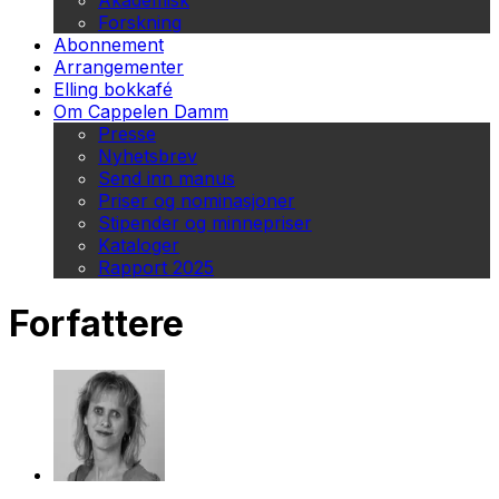
Akademisk
Forskning
Abonnement
Arrangementer
Elling bokkafé
Om Cappelen Damm
Presse
Nyhetsbrev
Send inn manus
Priser og nominasjoner
Stipender og minnepriser
Kataloger
Rapport 2025
Forfattere