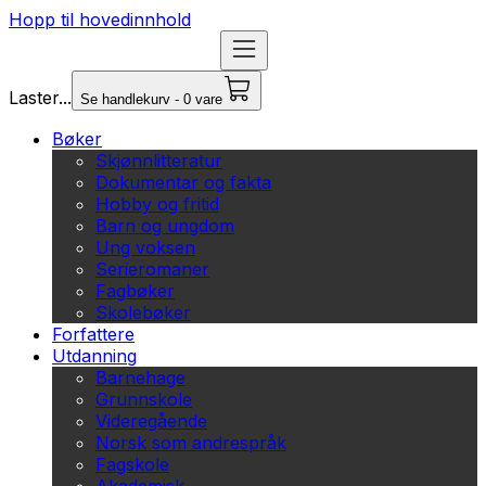
Hopp til hovedinnhold
Laster...
Se handlekurv - 0 vare
Bøker
Skjønnlitteratur
Dokumentar og fakta
Hobby og fritid
Barn og ungdom
Ung voksen
Serieromaner
Fagbøker
Skolebøker
Forfattere
Utdanning
Barnehage
Grunnskole
Videregående
Norsk som andrespråk
Fagskole