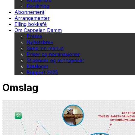
Akademisk
Forskning
Abonnement
Arrangementer
Elling bokkafé
Om Cappelen Damm
Presse
Nyhetsbrev
Send inn manus
Priser og nominasjoner
Stipender og minnepriser
Kataloger
Rapport 2025
Omslag