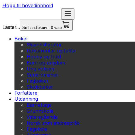
Hopp til hovedinnhold
Laster...
Se handlekurv - 0 vare
Bøker
Skjønnlitteratur
Dokumentar og fakta
Hobby og fritid
Barn og ungdom
Ung voksen
Serieromaner
Fagbøker
Skolebøker
Forfattere
Utdanning
Barnehage
Grunnskole
Videregående
Norsk som andrespråk
Fagskole