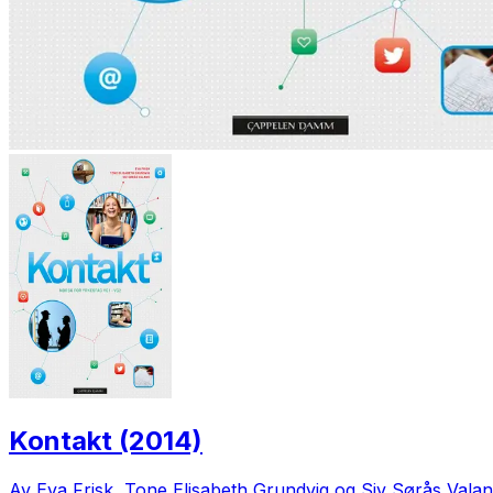
Kontakt (2014)
Av Eva Frisk, Tone Elisabeth Grundvig og Siv Sørås Vala