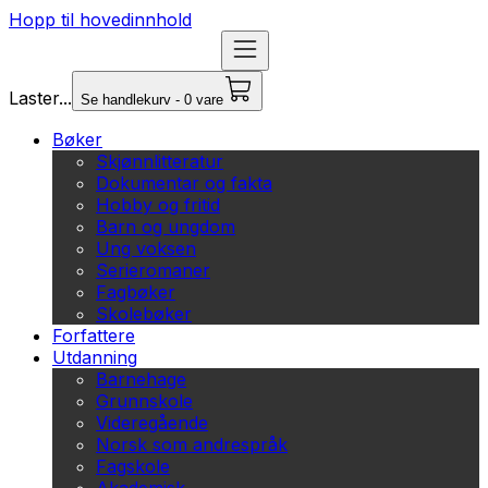
Hopp til hovedinnhold
Laster...
Se handlekurv - 0 vare
Bøker
Skjønnlitteratur
Dokumentar og fakta
Hobby og fritid
Barn og ungdom
Ung voksen
Serieromaner
Fagbøker
Skolebøker
Forfattere
Utdanning
Barnehage
Grunnskole
Videregående
Norsk som andrespråk
Fagskole