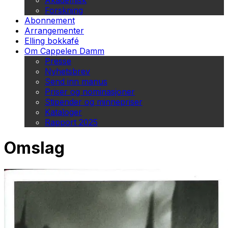
Akademisk
Forskning
Abonnement
Arrangementer
Elling bokkafé
Om Cappelen Damm
Presse
Nyhetsbrev
Send inn manus
Priser og nominasjoner
Stipender og minnepriser
Kataloger
Rapport 2025
Omslag