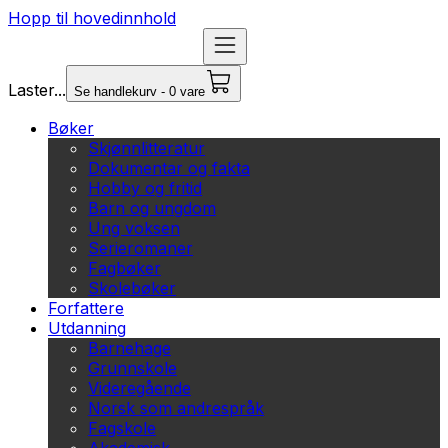
Hopp til hovedinnhold
Laster...
Se handlekurv - 0 vare
Bøker
Skjønnlitteratur
Dokumentar og fakta
Hobby og fritid
Barn og ungdom
Ung voksen
Serieromaner
Fagbøker
Skolebøker
Forfattere
Utdanning
Barnehage
Grunnskole
Videregående
Norsk som andrespråk
Fagskole