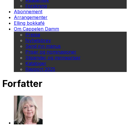
Akademisk
Forskning
Abonnement
Arrangementer
Elling bokkafé
Om Cappelen Damm
Presse
Nyhetsbrev
Send inn manus
Priser og nominasjoner
Stipender og minnepriser
Kataloger
Rapport 2025
Forfatter