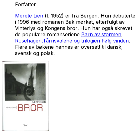
Forfatter
Merete Lien
(f. 1952) er fra Bergen, Hun debuterte
i 1996 med romanen
Bak mørket
, etterfulgt av
Vinterlys
og
Kongens bror
. Hun har også skrevet
de populære romanseriene
Barn av stormen
,
Rosehagen,
Tårnsvalene
og trilogien
Følg vinden
.
Flere av bøkene hennes er oversatt til dansk,
svensk og polsk.