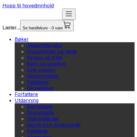
Hopp til hovedinnhold
Laster...
Se handlekurv - 0 vare
Bøker
Skjønnlitteratur
Dokumentar og fakta
Hobby og fritid
Barn og ungdom
Ung voksen
Serieromaner
Fagbøker
Skolebøker
Forfattere
Utdanning
Barnehage
Grunnskole
Videregående
Norsk som andrespråk
Fagskole