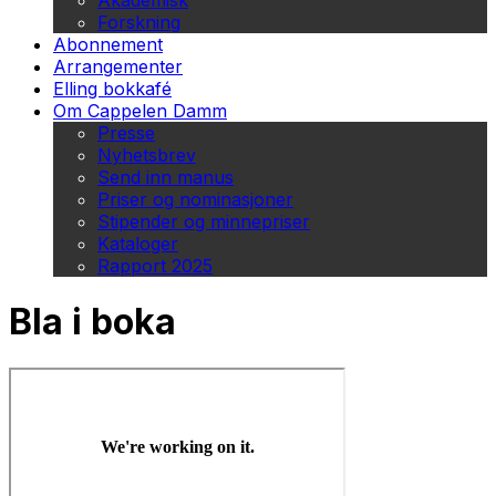
Akademisk
Forskning
Abonnement
Arrangementer
Elling bokkafé
Om Cappelen Damm
Presse
Nyhetsbrev
Send inn manus
Priser og nominasjoner
Stipender og minnepriser
Kataloger
Rapport 2025
Bla i boka